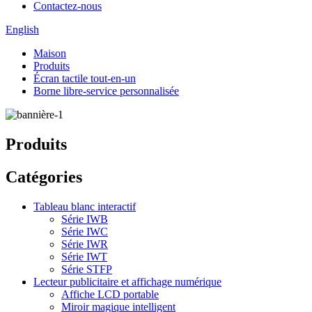
Contactez-nous
English
Maison
Produits
Écran tactile tout-en-un
Borne libre-service personnalisée
Produits
Catégories
Tableau blanc interactif
Série IWB
Série IWC
Série IWR
Série IWT
Série STFP
Lecteur publicitaire et affichage numérique
Affiche LCD portable
Miroir magique intelligent