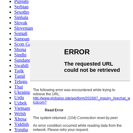
Punjabi
Serbian
Sesotho
Sinhala
Slovak
Slovenian
Somali
Samoan
Scots Gaelic
Shona
Sindhi
Sundanese
Swahili
Tajik
Tamil
Telugu
Thai
Ukrainian
Urdu
Uzbek
Vietnamese
Welsh
Xhosa
Yiddish
Yoruba