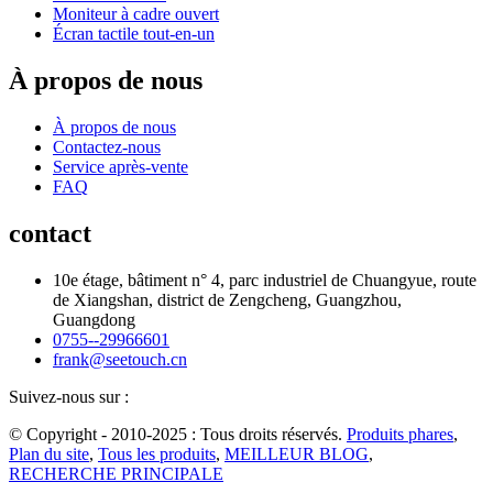
Moniteur à cadre ouvert
Écran tactile tout-en-un
À propos de nous
À propos de nous
Contactez-nous
Service après-vente
FAQ
contact
10e étage, bâtiment n° 4, parc industriel de Chuangyue, route
de Xiangshan, district de Zengcheng, Guangzhou,
Guangdong
0755--29966601
frank@seetouch.cn
Suivez-nous sur :
© Copyright - 2010-2025 : Tous droits réservés.
Produits phares
,
Plan du site
,
Tous les produits
,
MEILLEUR BLOG
,
RECHERCHE PRINCIPALE