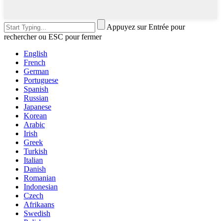
Appuyez sur Entrée pour
rechercher ou ESC pour fermer
English
French
German
Portuguese
Spanish
Russian
Japanese
Korean
Arabic
Irish
Greek
Turkish
Italian
Danish
Romanian
Indonesian
Czech
Afrikaans
Swedish